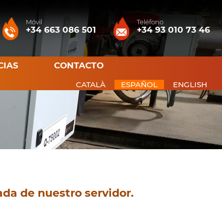
Móvil
Teléfono
+34 663 086 501
+34 93 010 73 46
CIAS
CONTACTO
CATALÀ
ESPAÑOL
ENGLISH
ada de nuestro servidor.