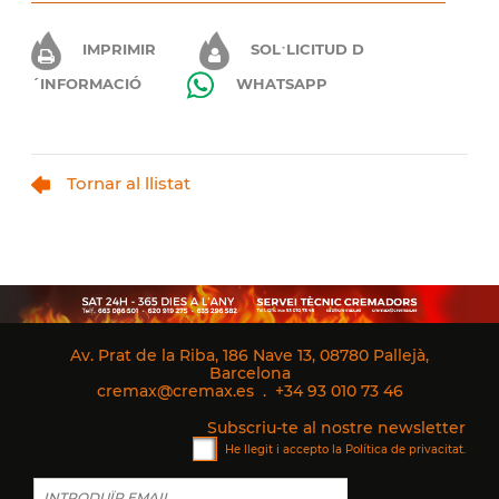
IMPRIMIR
SOL·LICITUD D
´INFORMACIÓ
WHATSAPP
Tornar al llistat
Av. Prat de la Riba, 186 Nave 13, 08780 Pallejà,
Barcelona
cremax@cremax.es
.
+34 93 010 73 46
Subscriu-te al nostre newsletter
He llegit i accepto la
Política de privacitat
.