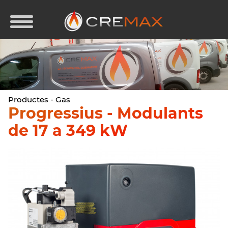
Productes
-
Gas
Progressius - Modulants
de 17 a 349 kW