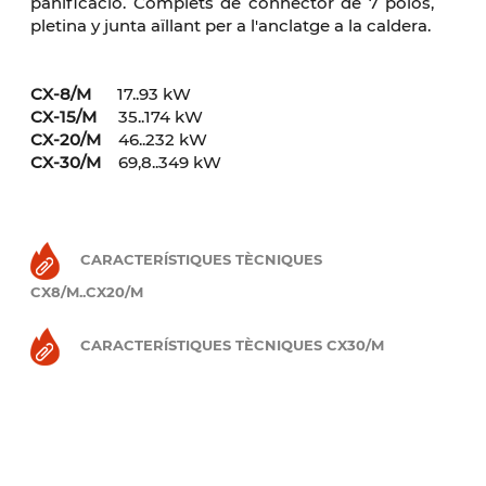
panificació. Complets de connector de 7 polos,
pletina y junta aïllant per a l'anclatge a la caldera.
CX-8/M
17..93 kW
CX
-15/M
35..174 kW
CX-20/M
46..232 kW
CX-30/M
69,8..349 kW
CARACTERÍSTIQUES TÈCNIQUES
CX8/M..CX20/M
CARACTERÍSTIQUES TÈCNIQUES CX30/M