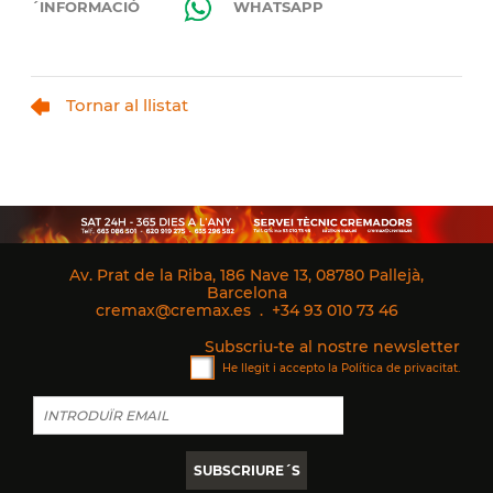
´INFORMACIÓ
WHATSAPP
Tornar al llistat
Av. Prat de la Riba, 186 Nave 13, 08780 Pallejà,
Barcelona
cremax@cremax.es
.
+34 93 010 73 46
Subscriu-te al nostre newsletter
He llegit i accepto la
Política de privacitat
.