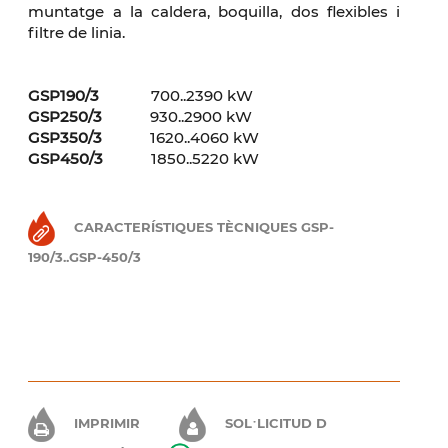
muntatge a la caldera, boquilla, dos flexibles i
filtre de linia.
GSP190
/3
700..2390 kW
GSP250/3
930..2900 kW
GSP350/3
1620..4060 kW
GSP450/3
1850..5220 kW
CARACTERÍSTIQUES TÈCNIQUES GSP-
190/3..GSP-450/3
IMPRIMIR
SOL·LICITUD D