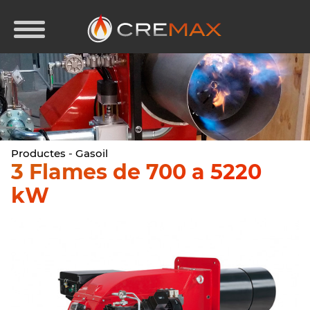
Productes
-
Gasoil
3 Flames de 700 a 5220
kW