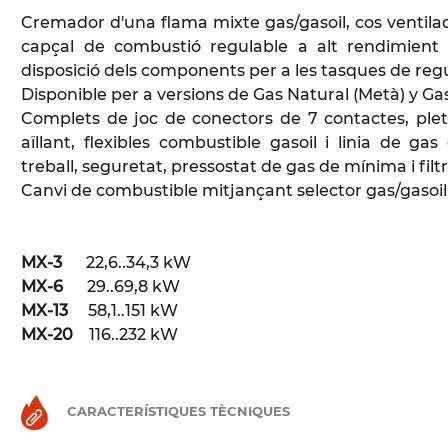
Cremador d'una flama mixte gas/gasoil, cos ventilado
capçal de combustió regulable a alt rendimient i
disposició dels components per a les tasques de reg
Disponible per a versions de Gas Natural (Metà) y Gas
Complets de joc de conectors de 7 contactes, pleti
aïllant, flexibles combustible gasoil i linia de g
treball, seguretat, pressostat de gas de mínima i filtr
Canvi de combustible mitjançant selector gas/gasoil
MX-3
22,6..34,3 kW
MX-6
29..69,8 kW
MX-13
58,1..151 kW
MX
-20
116..232 kW
CARACTERÍSTIQUES TÈCNIQUES