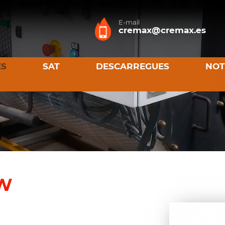
E-mail
cremax@cremax.es
ES
SAT
DESCARREGUES
NOT
kW