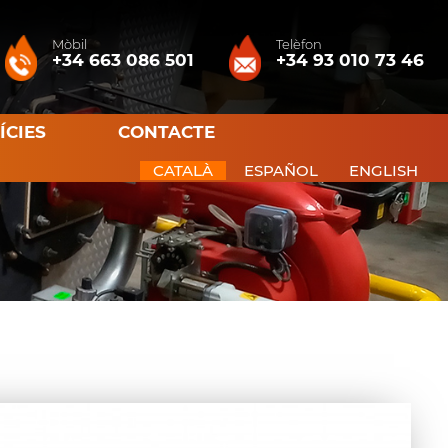
Mòbil
Telèfon
+34 663 086 501
+34 93 010 73 46
ÍCIES
CONTACTE
CATALÀ
ESPAÑOL
ENGLISH