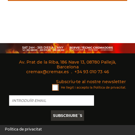
Av. Prat de la Riba, 186 Nave 13, 08780 Pallejà,
Barcelona
cremax@cremax.es
.
+34 93 010 73 46
Subscriu-te al nostre newsletter
He llegit i accepto la
Política de privacitat
.
Política de privacitat