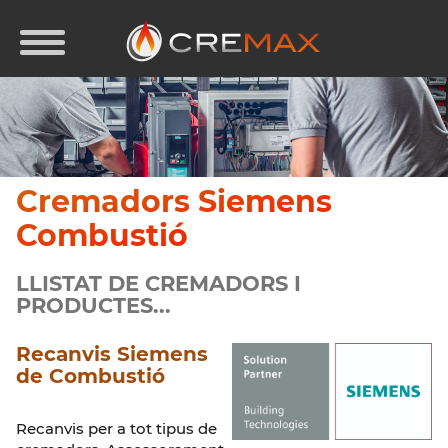
Cremadors
Siemens
Combustió
LLISTAT DE CREMADORS I
PRODUCTES...
Recanvis Siemens
de Combustió
Recanvis per a tot tipus de