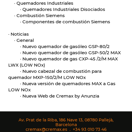
·
Quemadores Industriales
·
Quemadores Industriales Disociados
·
Combustión Siemens
·
Componentes de combustión Siemens
·
Noticias
·
General
·
Nuevo quemador de gasóleo GSP-80/2
·
Nuevo quemador de gasóleo GSP-50/2 MAX
·
Nuevo quemador de gas CXP-45 /2/M MAX
LWX (LOW NOx)
·
Nuevo cabezal de combustión para
quemador MXP-150/2/M LOW NOx
·
Nueva versión de quemadores MAX a Gas
LOW NOx
·
Nueva Web de Cremax by Anunzia
Av. Prat de la Riba, 186 Nave 13, 08780 Pallejà,
Barcelona
cremax@cremax.es
.
+34 93 010 73 46