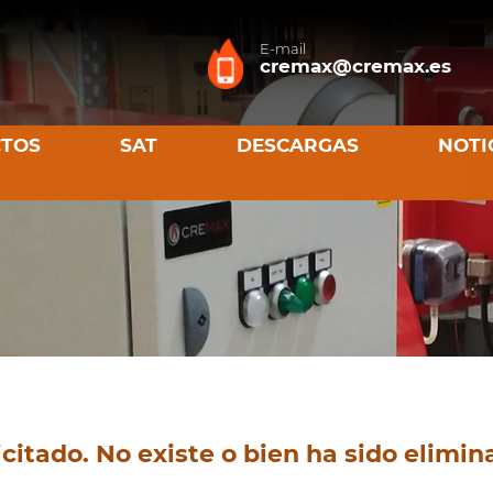
E-mail
cremax@cremax.es
TOS
SAT
DESCARGAS
NOTI
citado. No existe o bien ha sido elimin