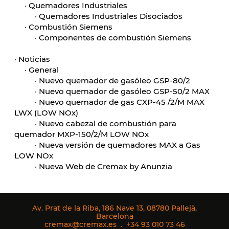
·
Quemadores Industriales
·
Quemadores Industriales Disociados
·
Combustión Siemens
·
Componentes de combustión Siemens
·
Noticias
·
General
·
Nuevo quemador de gasóleo GSP-80/2
·
Nuevo quemador de gasóleo GSP-50/2 MAX
·
Nuevo quemador de gas CXP-45 /2/M MAX
LWX (LOW NOx)
·
Nuevo cabezal de combustión para
quemador MXP-150/2/M LOW NOx
·
Nueva versión de quemadores MAX a Gas
LOW NOx
·
Nueva Web de Cremax by Anunzia
Av. Prat de la Riba, 186 Nave 13, 08780 Pallejà,
Barcelona
cremax@cremax.es
.
+34 93 010 73 46