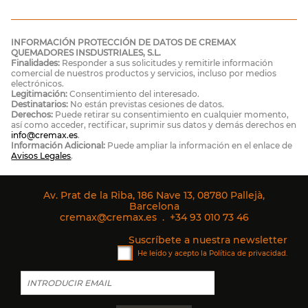
INFORMACIÓN PROTECCIÓN DE DATOS DE CREMAX
QUEMADORES INSDUSTRIALES, S.L.
Finalidades:
Responder a sus solicitudes y remitirle información
comercial de nuestros productos y servicios, incluso por medios
electrónicos.
Legitimación:
Consentimiento del interesado.
Destinatarios:
No están previstas cesiones de datos.
Derechos:
Puede retirar su consentimiento en cualquier momento,
así como acceder, rectificar, suprimir sus datos y demás derechos en
info@cremax.es
.
Información Adicional:
Puede ampliar la información en el enlace de
Avisos Legales
.
Av. Prat de la Riba, 186 Nave 13, 08780 Pallejà,
Barcelona
cremax@cremax.es
.
+34 93 010 73 46
Suscríbete a nuestra newsletter
He leído y acepto la
Política de privacidad
.