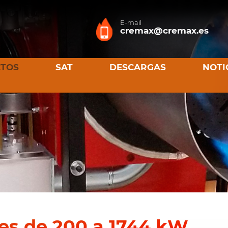
E-mail
cremax@cremax.es
TOS
SAT
DESCARGAS
NOTI
es de 200 a 1744 kW