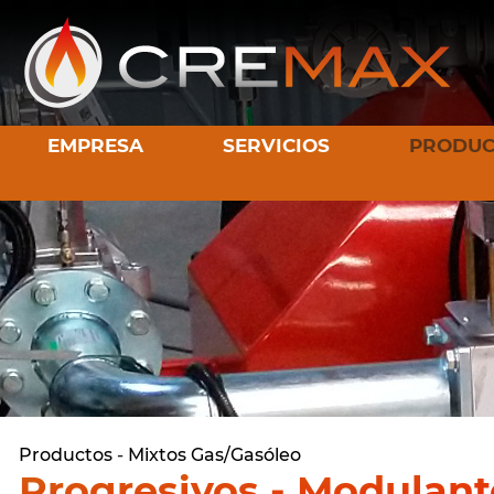
EMPRESA
SERVICIOS
PRODUC
Productos
-
Mixtos Gas/Gasóleo
Progresivos - Modulant