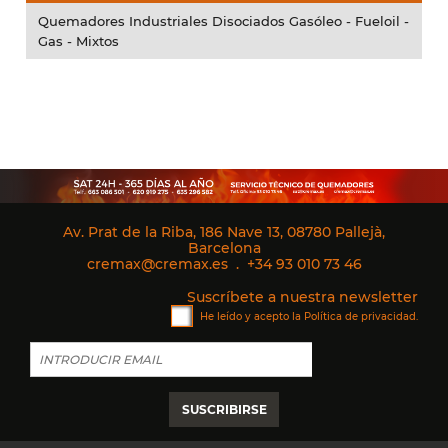
Quemadores Industriales Disociados Gasóleo - Fueloil -
Gas - Mixtos
Av. Prat de la Riba, 186 Nave 13, 08780 Pallejà,
Barcelona
cremax@cremax.es
.
+34 93 010 73 46
Suscríbete a nuestra newsletter
He leído y acepto la
Política de privacidad
.