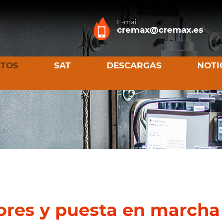
E-mail
cremax@cremax.es
TOS
SAT
DESCARGAS
NOTI
ores y puesta en marcha